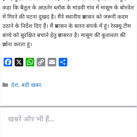
कहा कि बैतूल के आठनेर ब्लॉक के मांडवी गांव में मासूम के बोरवेल
में गिरने की घटना दुखद है। मैंने स्थानीय प्रशासन को जरूरी कदम
उठाने के निर्देश दिए हैं। मैं प्रशासन के सतत संपर्क में हूं। रेस्क्यू टीम
बच्चे को सुरक्षित बचाने हेतु प्रयासरत है। मासूम की कुशलता की
प्रार्थना करता हूं।
F
X
W
C
E
S
a
h
o
m
h
c
a
p
a
a
Categories
देश
,
बड़ी खबर
e
t
y
i
r
b
s
L
l
e
o
A
i
o
p
n
खबरें और भी हैं...
k
p
k