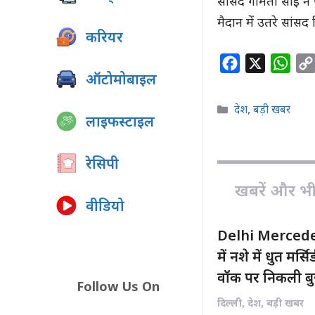
सांसद गोमती साई ने
मैदान में उतरे सांस
करियर
F
X
W
ऑटोमोबाइल
a
h
c
a
Categories
देश
,
बड़ी खबर
लाइफस्टाइल
e
t
b
s
o
A
रेसिपी
o
p
खबरें और भी ह
k
p
वीडियो
Delhi Mercedes
में नशे में धुत मर
वॉक पर निकली बुजु
Follow Us On
दिल्ली
,
देश
,
बड़ी खबर