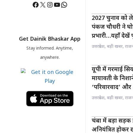
Facebook
X
Instagram
YouTube
WhatsApp
2027 चुनाव को ले
पंकज चौधरी ने घोष
प्रभारी…यहाँ देखें 
Get Dainik Bhaskar App
उत्तरप्रदेश
,
बड़ी खबर
,
राज
Stay informed. Anytime,
anywhere.
यूपी में गरमाई स
मायावती के निशा
‘परिवारवाद’ और 
उत्तरप्रदेश
,
बड़ी खबर
,
राज
चंबा में बड़ा सड़क
अनियंत्रित होकर ख