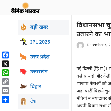
Skip
to
content
विधानसभा चुनाव
बड़ी खबर
उतारने का भ
IPL 2025
December 4, 2
उत्तर प्रदेश
Facebook
नई दिल्ली (हि.स.)। 
X
उत्तराखंड
कई सांसदों और केंद्री
WhatsApp
भाजपा नेताओं को अपे
बिहार
Copy
जहां पार्टी पिछले चुन
Link
Email
मंत्रियों ने ज्यादातर
देश
अपनी विधान सभा सी
Share