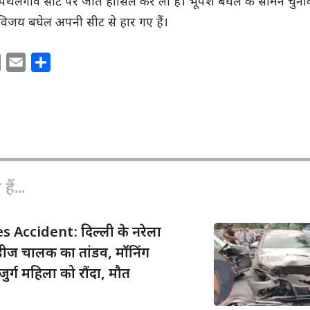
 पथलगांव सीट पर जीत हासिल कर ली है। भूपेश बघेल के सामने चुना
द विजय बघेल अपनी सीट से हार गए हैं।
C
E
S
o
m
h
p
a
a
y
i
r
L
l
e
i
n
ैं...
k
 Accident: दिल्ली के नरेला
्सिडीज चालक का तांडव, मॉनिंग
र्ग महिला को रौंदा, मौत