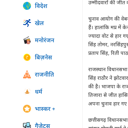
उम्मीदवारों की जीत क
विदेश
चुनाव आयोग की वेबस
खेल
हैं। हालांकि मप्र में
ज्यादा वोट से हार गए ह
मनोरंजन
सिंह तोमर, नरसिंहपु
प्रताप सिंह, रिती प
बिज़नेस
राजस्थान विधानसभा मे
राजनीति
सिंह राठौर ने झोटवा
की है। भाजपा के रा
धर्म
तिजारा से जीत हासिल
अपना चुनाव हार गए ह
भास्कर +
छत्तीसगढ़ विधानसभा चु
गैजेट्स