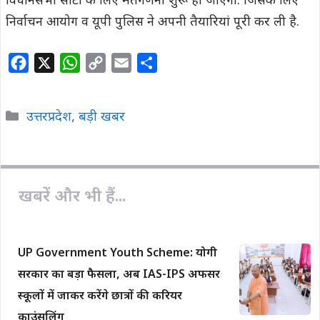
विधानसभा सीटों के लिए मतगणना शुरू हो जाएगी. जिसके लिए
निर्वाचन आयोग व यूपी पुलिस ने अपनी तैयारियां पूरी कर ली है.
F
X
W
C
E
S
a
h
o
m
h
c
a
p
a
a
Categories
उत्तरप्रदेश
,
बड़ी खबर
e
t
y
i
r
b
s
L
l
e
o
A
i
o
p
n
खबरें और भी हैं...
k
p
k
UP Government Youth Scheme: योगी
सरकार का बड़ा फैसला, अब IAS-IPS अफसर
स्कूलों में जाकर करेंगे छात्रों की करियर
काउंसलिंग