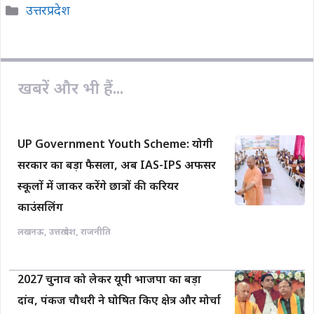
Categories
उत्तरप्रदेश
e
t
y
i
r
b
s
L
l
e
o
A
i
o
p
n
खबरें और भी हैं...
k
p
k
UP Government Youth Scheme: योगी
सरकार का बड़ा फैसला, अब IAS-IPS अफसर
स्कूलों में जाकर करेंगे छात्रों की करियर
काउंसलिंग
लखनऊ
,
उत्तरप्रदेश
,
राजनीति
2027 चुनाव को लेकर यूपी भाजपा का बड़ा
दांव, पंकज चौधरी ने घोषित किए क्षेत्र और मोर्चा