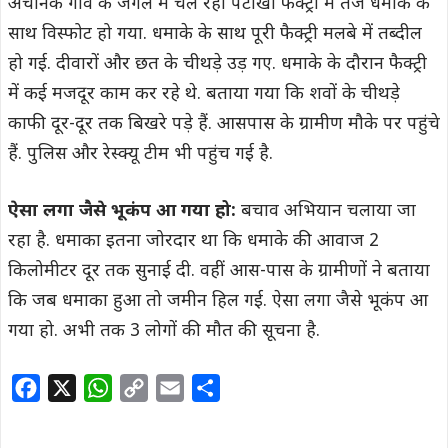
अचानक गांव के जंगल में चल रही पटाखा फैक्ट्री में तेज धमाके के
साथ विस्फोट हो गया. धमाके के साथ पूरी फैक्ट्री मलबे में तब्दील
हो गई. दीवारों और छत के चीथड़े उड़ गए. धमाके के दौरान फैक्ट्री
में कई मजदूर काम कर रहे थे. बताया गया कि शवों के चीथड़े
काफी दूर-दूर तक बिखरे पड़े हैं. आसपास के ग्रामीण मौके पर पहुंचे
हैं. पुलिस और रेस्क्यू टीम भी पहुंच गई है.
ऐसा लगा जैसे भूकंप आ गया हो:
बचाव अभियान चलाया जा
रहा है. धमाका इतना जोरदार था कि धमाके की आवाज 2
किलोमीटर दूर तक सुनाई दी. वहीं आस-पास के ग्रामीणों ने बताया
कि जब धमाका हुआ तो जमीन हिल गई. ऐसा लगा जैसे भूकंप आ
गया हो. अभी तक 3 लोगों की मौत की सूचना है.
F
X
W
C
E
S
a
h
o
m
h
c
a
p
a
a