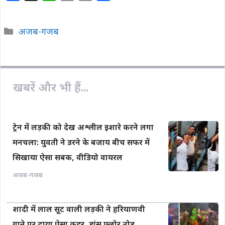
a
h
o
m
h
c
a
p
a
a
Categories
अजब-गजब
e
t
y
i
r
b
s
L
l
e
o
A
i
o
p
n
खबरें और भी हैं...
k
p
k
ट्रेन में लड़की को देख अश्लील इशारे करने लगा
मनचला: युवती ने डरने के बजाय बीच सफर में
सिखाया ऐसा सबक, वीडियो वायरल
अजब-गजब
शादी में लाल सूट वाली लड़की ने हरियाणवी