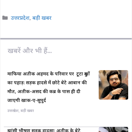
a
h
o
m
h
c
a
p
a
a
Categories
उत्तरप्रदेश
,
बड़ी खबर
e
t
y
i
r
b
s
L
l
e
o
A
i
o
p
n
खबरें और भी हैं...
k
p
k
माफिया अतीक अहमद के परिवार पर टूटा दुखों
का पहाड़: सड़क हादसे में छोटे बेटे आबान की
मौत, अतीक-असद की कब्र के पास ही दी
जाएगी खाक-ए-सुपुर्द
उत्तरप्रदेश
,
बड़ी खबर
झांसी भीषण सड़क हादसा: अतीक के बेटे