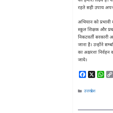
का हमारा लक्ष्य है। 
रहते सही उपाय अपना
अभियान को प्रभावी बन
स्कूल शिक्षक और प्र
निकटवर्ती सरकारी अ
जाना है। उन्होंने सम
का अक्षरशः निर्वहन 
जाये।
F
X
W
a
h
c
a
Categories
उत्तरप्रदेश
e
t
b
s
o
A