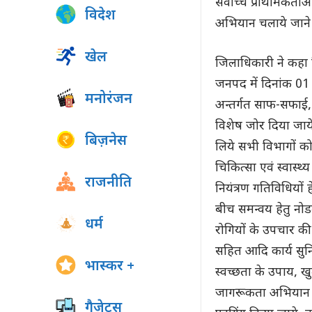
सर्वोच्च प्राथमिकताओ
विदेश
अभियान चलाये जाने के
खेल
जिलाधिकारी ने कहा 
जनपद में दिनांक 0
मनोरंजन
अन्तर्गत साफ-सफाई,
विशेष जोर दिया जाये
बिज़नेस
लिये सभी विभागों क
चिकित्सा एवं स्वास्थ
राजनीति
नियंत्रण गतिविधियों 
बीच समन्वय हेतु नोड
धर्म
रोगियों के उपचार की 
सहित आदि कार्य सुनिश
भास्कर +
स्वच्छता के उपाय, खु
जागरूकता अभियान चलाय
गैजेट्स