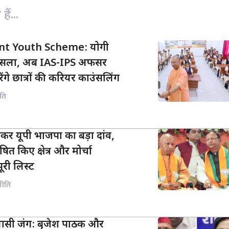
n
ैं...
k
t Youth Scheme: योगी
फैसला, अब IAS-IPS अफसर
रेंगे छात्रों की करियर काउंसलिंग
ति
कर यूपी भाजपा का बड़ा दांव,
ित किए क्षेत्र और मोर्चा
पूरी लिस्ट
नीति
ियासी जंग: बृजेश पाठक और