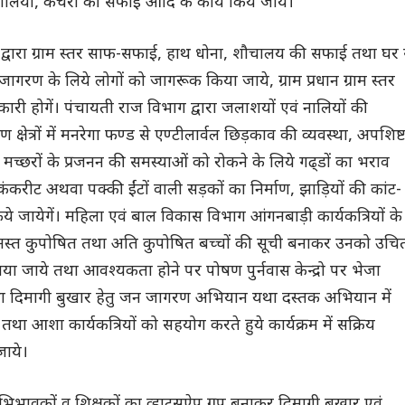
ालियों, कचरों की सफाई आदि के कार्य किये जाये।
द्वारा ग्राम स्तर साफ-सफाई, हाथ धोना, शौचालय की सफाई तथा घर 
गरण के लिये लोगों को जागरूक किया जाये, ग्राम प्रधान ग्राम स्तर
ी होगें। पंचायती राज विभाग द्वारा जलाशयों एवं नालियों की
क्षेत्रों में मनरेगा फण्ड से एण्टीलार्वल छिड़काव की व्यवस्था, अपशिष्
ा मच्छरों के प्रजनन की समस्याओं को रोकने के लिये गढ्डों का भराव
ंकरीट अथवा पक्की ईंटों वाली सड़कों का निर्माण, झाड़ियों की कांट-
ये जायेगें। महिला एवं बाल विकास विभाग आंगनबाड़ी कार्यकत्रियों के
 के समस्त कुपोषित तथा अति कुपोषित बच्चों की सूची बनाकर उनको उचि
ा जाये तथा आवश्यकता होने पर पोषण पुर्नवास केन्द्रो पर भेजा
था दिमागी बुखार हेतु जन जागरण अभियान यथा दस्तक अभियान में
ा आशा कार्यकत्रियों को सहयोग करते हुये कार्यक्रम में सक्रिय
जाये।
अभिभावकों व शिक्षकों का व्हाट्सऐप ग्रुप बनाकर दिमागी बुखार एवं