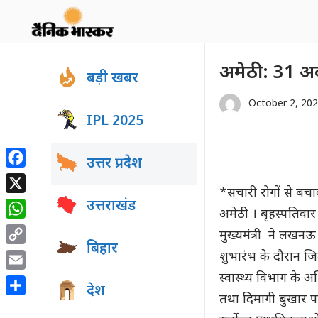
Skip
to
content
अमेठी : 31 अ
बड़ी खबर
October 2, 20
IPL 2025
उत्तर प्रदेश
Facebook
*संचारी रोगों से बच
X
उत्तराखंड
अमेठी । बृहस्पतिवा
WhatsApp
मुख्यमंत्री ने लखन
बिहार
Copy
शुभारंभ के दौरान ज
Link
स्वास्थ्य विभाग के 
Email
देश
तथा दिमागी बुखार प
Share