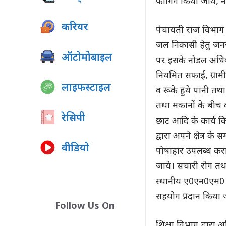
फागिंग किया जाये, न
करियर
पंचायती राज विभाग 
जल निकासी हेतु जनजा
ऑटोमोबाइल
पर इसके नोडल अधिकार
नियमित सफाई, ग्रामीण 
लाइफस्टाइल
व रूके हुये पानी तथ
तथा मकानों के बीच क
रेसिपी
छाट आदि के कार्य कि
द्वारा अपने क्षेत्र
वीडियो
पोषाहार उपलब्ध कराय
जाये। संचारी रोग त
स्थानीय ए0एन0एम0 तथ
सहयोग प्रदान किया 
Follow Us On
शिक्षा विभाग द्वारा 