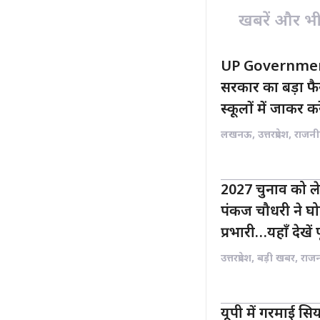
o
p
खबरें और भी ह
k
p
UP Governmen
सरकार का बड़ा 
स्कूलों में जाकर क
लखनऊ
,
उत्तरप्रदेश
,
राजनी
2027 चुनाव को ले
पंकज चौधरी ने घोष
प्रभारी…यहाँ देखें 
उत्तरप्रदेश
,
बड़ी खबर
,
राज
यूपी में गरमाई स