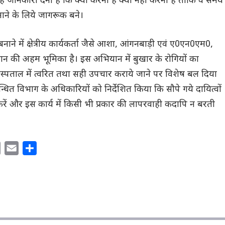
यह जानकारी देनी है कि क्या करना है क्या नहीं करना है ताकि वे समय
ने के लिये जागरूक बने।
ाने में क्षेत्रीय कार्यकर्ता जैसे आशा, आंगनबाड़ी एवं ए0एन0एम0,
धान की अहम भूमिका है। इस अभियान में बुखार के रोगियों का
स्पताल में त्वरित तथा सही उपचार कराये जाने पर विशेष बल दिया
्बन्धित विभाग के अधिकारियों को निर्देशित किया कि सौपे गये दायित्वों
करें और इस कार्य में किसी भी प्रकार की लापरवाही कदापि न बरती
C
E
S
o
m
h
p
a
a
y
i
r
L
l
e
i