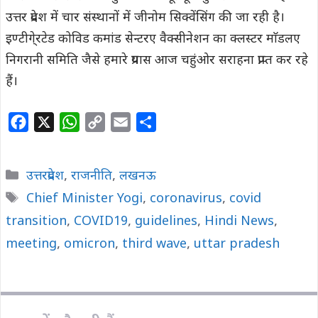
उत्तर प्रदेश में चार संस्थानों में जीनोम सिक्वेंसिंग की जा रही है।
इण्टीगे्रटेड कोविड कमांड सेन्टरए वैक्सीनेशन का क्लस्टर माॅडलए
निगरानी समिति जैसे हमारे प्रयास आज चहुंओर सराहना प्राप्त कर रहे
हैं।
F
X
W
C
E
S
a
h
o
m
h
c
a
p
a
a
Categories
उत्तरप्रदेश
,
राजनीति
,
लखनऊ
e
t
y
i
r
Tags
Chief Minister Yogi
,
coronavirus
,
covid
b
s
L
l
e
transition
o
,
COVID19
A
i
,
guidelines
,
Hindi News
,
o
p
n
meeting
,
omicron
,
third wave
,
uttar pradesh
k
p
k