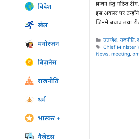
प्रबन्धन हेतु गठित टी
विदेश
इस अवसर पर उन्होंन
जिनमें बचाव तथा ट
खेल
Categories
उत्तरप्रदेश
,
राजनीति
,
मनोरंजन
Tags
Chief Minister 
News
,
meeting
,
om
बिज़नेस
राजनीति
धर्म
भास्कर +
गैजेट्स