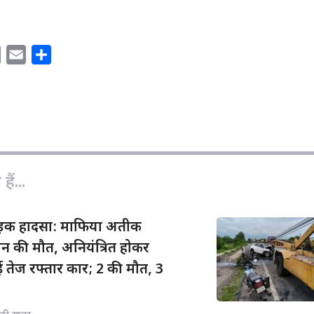
C
E
S
o
m
h
p
a
a
y
i
r
L
l
e
i
n
ैं...
k
सड़क हादसा: माफिया अतीक
न की मौत, अनियंत्रित होकर
 तेज रफ्तार कार; 2 की मौत, 3