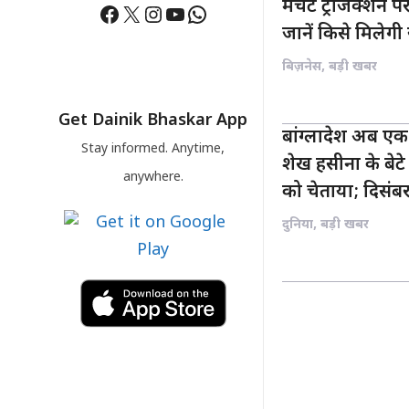
मर्चेंट ट्रांजैक्
Facebook
X
Instagram
YouTube
WhatsApp
जानें किसे मिलेग
बिज़नेस
,
बड़ी खबर
Get Dainik Bhaskar App
बांग्लादेश अब एक
Stay informed. Anytime,
शेख हसीना के बेट
anywhere.
को चेताया; दिसंबर 
दुनिया
,
बड़ी खबर