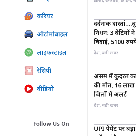
झाँसी
,
उत्तरप्रदेश
,
क्राइम
,
ब
करियर
दर्दनाक दास्तां….बुज
निधन: 3 बेटियों 
ऑटोमोबाइल
विदाई, 5100 रु
लाइफस्टाइल
देश
,
बड़ी खबर
रेसिपी
असम में कुदरत क
की मौत, 16 लाख स
वीडियो
जिलों में अलर्ट
देश
,
बड़ी खबर
Follow Us On
UPI पेमेंट पर बड़