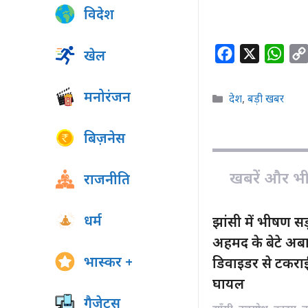
विदेश
F
X
W
खेल
a
h
c
a
मनोरंजन
Categories
देश
,
बड़ी खबर
e
t
b
s
बिज़नेस
o
A
o
p
खबरें और भी ह
राजनीति
k
p
धर्म
झांसी में भीषण 
अहमद के बेटे अबा
भास्कर +
डिवाइडर से टकराई
घायल
गैजेट्स