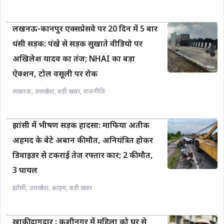
लखनऊ-कानपुर एक्सप्रेसवे पर 20 दिन में 5 बार
धंसी सड़क: पंखे से सड़क सुखाते वीडियो पर
अखिलेश यादव का तंज; NHAI का बड़ा
ऐक्शन, टोल वसूली पर रोक
लखनऊ
,
उत्तरप्रदेश
,
बड़ी खबर
,
राजनीति
झांसी में भीषण सड़क हादसा: माफिया अतीक
अहमद के बेटे अबान की मौत, अनियंत्रित होकर
डिवाइडर से टकराई तेज रफ्तार कार; 2 की मौत,
3 घायल
झाँसी
,
उत्तरप्रदेश
,
क्राइम
,
बड़ी खबर
खाकी दागदार : कुशीनगर में महिला को घर से