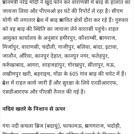
प्रधानमंत्री नरेंद्र मोदी ने खुद फोन कर वाराणसी में बाढ़ के हालात का
जायजा लिया और पीएमओ हर घंटे की रिपोर्ट ले रहा है। सीएम
योगी भी लगातार प्रदेश में बाढ़ प्रभावित क्षेत्रों दौरा कर रहे हैं। गुरुवार
को वह बाढ़ की स्थिति का जायजा लेने वाराासी पहुंचे। राहत
आयुक्त कार्यालय के अनुसार हमीरपुर, कौशाम्बी, प्रयागराज,
मिर्जापुर, वाराणसी, चंदौली, गाजीपुर, बलिया, बांदा, इटावा,
जालौन, औरैया, कानपुर देहात, कानपुर नगर, फतेहपुर,
फर्रुखाबाद, आगरा, शाहजहांपुर, गोरखपुर, सीतापुर, मऊ,
लखीमपुर खरी, बहराइच, गोंडा के 605 गांव बाढ़ की चपेट में हैं।
प्रदेश में राहत कार्य जारी हैं और सुरक्षा के लिये एनडीआरएफ,
एसडीआरएफ और पीएसी तैनात की गई है।
नदियं खतरे के निशान से ऊपर
गंगा नदी कचला ब्रिज (बदायूं), फाफामऊ, प्रयागगराज, भदोही,