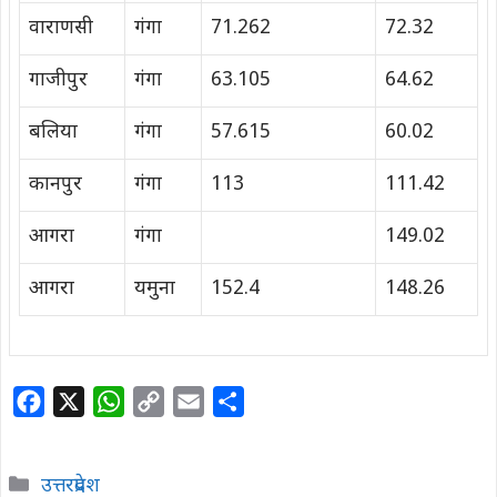
वाराणसी
गंगा
71.262
72.32
गाजीपुर
गंगा
63.105
64.62
बलिया
गंगा
57.615
60.02
कानपुर
गंगा
113
111.42
आगरा
गंगा
149.02
आगरा
यमुना
152.4
148.26
F
X
W
C
E
S
a
h
o
m
h
c
a
p
a
a
Categories
उत्तरप्रदेश
e
t
y
i
r