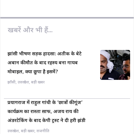
b
s
L
l
e
o
A
i
o
p
n
खबरें और भी हैं...
k
p
k
झांसी भीषण सड़क हादसा: अतीक के बेटे
अबान की मौत के बाद रहस्य बना गायब
मोबाइल, क्या छुपा है इसमें?
झाँसी
,
उत्तरप्रदेश
,
बड़ी खबर
प्रयागराज में राहुल गांधी के ‘छात्रों की गूंज’
कार्यक्रम का रास्ता साफ, अजय राय की
अंडरटेकिंग के बाद केपी ट्रस्ट ने दी हरी झंडी
उत्तरप्रदेश
,
बड़ी खबर
,
राजनीति