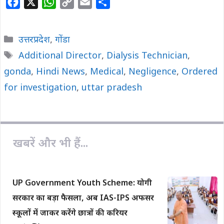
F
X
W
C
E
S
a
h
o
m
h
c
a
p
a
a
Categories
उत्तरप्रदेश
,
गोंडा
e
t
y
i
r
Tags
Additional Director
,
Dialysis Technician
,
b
s
L
l
e
gonda
o
,
Hindi News
A
i
,
Medical
,
Negligence
,
Ordered
o
p
n
for investigation
,
uttar pradesh
k
p
k
खबरें और भी हैं...
UP Government Youth Scheme: योगी
सरकार का बड़ा फैसला, अब IAS-IPS अफसर
स्कूलों में जाकर करेंगे छात्रों की करियर