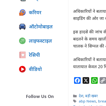
अधिकारियों ने बताया 
करियर
साइडिंग की ओर जा रह
ऑटोमोबाइल
इस हादसे की जांच की 
बदलने के समय खाली ड
लाइफस्टाइल
चालक ने सिग्नल की
रेसिपी
अधिकारियों ने बताय
यातायात केवल 20 मि
वीडियो
F
X
W
a
h
c
a
Categories
देश
,
बड़ी खबर
Follow Us On
e
t
Tags
abp News
,
bre