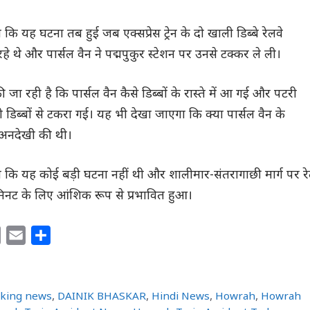
कि यह घटना तब हुई जब एक्सप्रेस ट्रेन के दो खाली डिब्बे रेलवे
े थे और पार्सल वैन ने पद्मपुकुर स्टेशन पर उनसे टक्कर ले ली।
जा रही है कि पार्सल वैन कैसे डिब्बों के रास्ते में आ गई और पटरी
िब्बों से टकरा गई। यह भी देखा जाएगा कि क्या पार्सल वैन के
 अनदेखी की थी।
ा कि यह कोई बड़ी घटना नहीं थी और शालीमार-संतरागाछी मार्ग पर र
नट के लिए आंशिक रूप से प्रभावित हुआ।
C
E
S
o
m
h
p
a
a
y
i
r
aking news
,
DAINIK BHASKAR
,
Hindi News
,
Howrah
,
Howrah