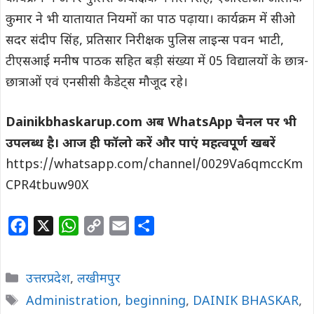
कुमार ने भी यातायात नियमों का पाठ पढ़ाया। कार्यक्रम में सीओ
सदर संदीप सिंह, प्रतिसार निरीक्षक पुलिस लाइन्स पवन भाटी,
टीएसआई मनीष पाठक सहित बड़ी संख्या में 05 विद्यालयों के छात्र-
छात्राओं एवं एनसीसी कैडेट्स मौजूद रहे।
Dainikbhaskarup.com अब WhatsApp चैनल पर भी
उपलब्ध है। आज ही फॉलो करें और पाएं महत्वपूर्ण खबरें
https://whatsapp.com/channel/0029Va6qmccKm
CPR4tbuw90X
F
X
W
C
E
S
a
h
o
m
h
c
a
p
a
a
Categories
उत्तरप्रदेश
,
लखीमपुर
e
t
y
i
r
Tags
Administration
,
beginning
,
DAINIK BHASKAR
,
b
s
L
l
e