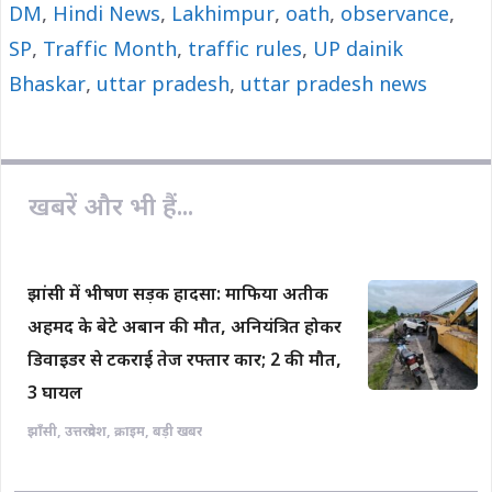
DM
,
o
Hindi News
A
,
i
Lakhimpur
,
oath
,
observance
,
o
p
n
SP
,
Traffic Month
,
traffic rules
,
UP dainik
k
p
k
Bhaskar
,
uttar pradesh
,
uttar pradesh news
खबरें और भी हैं...
झांसी में भीषण सड़क हादसा: माफिया अतीक
अहमद के बेटे अबान की मौत, अनियंत्रित होकर
डिवाइडर से टकराई तेज रफ्तार कार; 2 की मौत,
3 घायल
झाँसी
,
उत्तरप्रदेश
,
क्राइम
,
बड़ी खबर