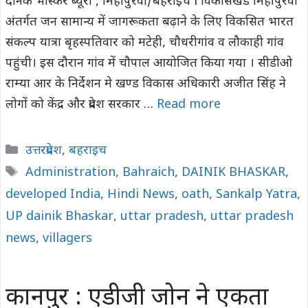
दैनिक भास्कर ब्यूरो , मिहीपुरवा/बहराइच l विकासखंड मिहींपुरवा
अंतर्गत जन सामान्य में जागरूकता बढ़ाने के लिए विकसित भारत
संकल्प यात्रा बृहस्पतिवार को मटेही, चौधरीगांव व लौकाही गांव
पहुंची। इस दौरान गांव में चौपाल आयोजित किया गया । सीडीओ
राम्या आर के निर्देशन मे खण्ड विकास अधिकारी अजीत सिंह ने
लोगों को केंद्र और प्रदेश सरकार …
Read more
Categories
उत्तरप्रदेश
,
बहराइच
Tags
Administration
,
Bahraich
,
DAINIK BHASKAR
,
developed India
,
Hindi News
,
oath
,
Sankalp Yatra
,
UP dainik Bhaskar
,
uttar pradesh
,
uttar pradesh
news
,
villagers
कानपुर : एडीजी जोन ने एकता