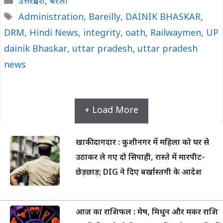
Categories
उत्तरप्रदेश
,
बरेली
Tags
Administration
,
Bareilly
,
DAINIK BHASKAR
,
DRM
,
Hindi News
,
integrity
,
oath
,
Railwaymen
,
UP
dainik Bhaskar
,
uttar pradesh
,
uttar pradesh
news
+ Load More
खाकी दागदार : कुशीनगर में महिला को घर से
उठाकर ले गए दो सिपाही, रास्ते में मारपीट-
छेड़छाड़; DIG ने दिए बर्खास्तगी के आदेश
आज का राशिफल : मेष, मिथुन और मकर राशि