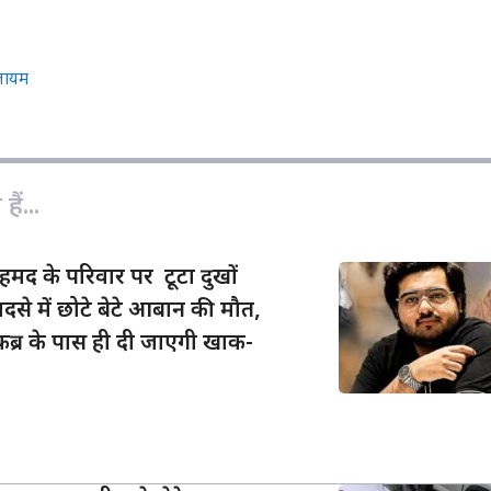
o
m
h
p
a
a
y
i
r
लायम
L
l
e
i
n
k
ैं...
द के परिवार पर टूटा दुखों
दसे में छोटे बेटे आबान की मौत,
र के पास ही दी जाएगी खाक-