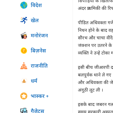
सिपाहियो के खिलाफ 
विदेश
अंदर प्राथमिकी की रिपो
खेल
पीडित अधिवक्ता गजें
निधन होने के बाद वह
मनोरंजन
सौरभ और चाचा वीरेंद्
जंक्शन पर उतरने के 
बिज़नेस
व्यक्ति ने उन्हे टो
राजनीति
इसी बीच जीआरपी दा
बलपूर्वक थाने ले गए
धर्म
और अधिवक्ता की जेब
अंगूठी लूट ली ।
भास्कर +
इसके बाद जबरन गलती
गैजेट्स
समय सरकारी अस्पता