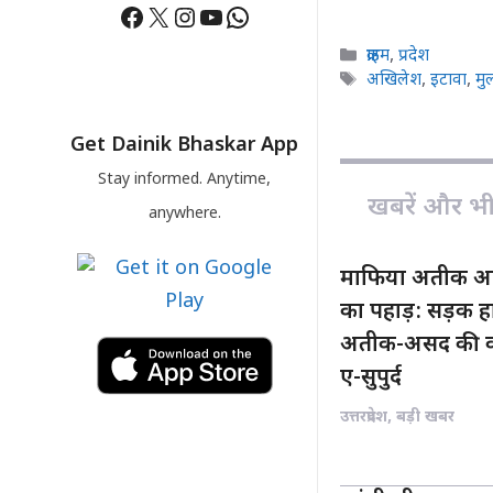
Facebook
X
Instagram
YouTube
WhatsApp
a
h
c
a
Categories
क्राइम
,
प्रदेश
e
t
Tags
अखिलेश
,
इटावा
,
मु
b
s
o
A
Get Dainik Bhaskar App
o
p
Stay informed. Anytime,
k
p
खबरें और भी ह
anywhere.
माफिया अतीक अहम
का पहाड़: सड़क हा
अतीक-असद की कब्
ए-सुपुर्द
उत्तरप्रदेश
,
बड़ी खबर