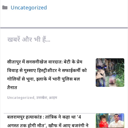
c
a
p
a
a
Categories
Uncategorized
e
t
y
i
r
b
s
L
l
e
o
A
i
o
p
n
खबरें और भी हैं...
k
p
k
सीतापुर में सनसनीखेज वारदात: बेटी के प्रेम
विवाह से गुस्साए हिस्ट्रीशीटर ने सफाईकर्मी को
गोलियों से भूना, इलाके में भारी पुलिस बल
तैनात
Uncategorized
,
उत्तरप्रदेश
,
क्राइम
बलरामपुर हत्याकांड : तांत्रिक ने कहा था ‘4
अगस्त तक होगी मौत’, खौफ में आए बजरंगी ने