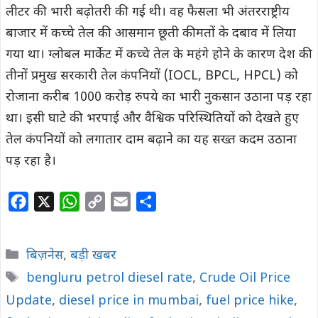
लीटर की भारी बढ़ोतरी की गई थी। वह फैसला भी अंतरराष्ट्रीय
बाजार में कच्चे तेल की आसमान छूती कीमतों के दबाव में लिया
गया था। ग्लोबल मार्केट में कच्चे तेल के महंगे होने के कारण देश की
तीनों प्रमुख सरकारी तेल कंपनियों (IOCL, BPCL, HPCL) को
रोजाना करीब 1000 करोड़ रुपये का भारी नुकसान उठाना पड़ रहा
था। इसी घाटे की भरपाई और वैश्विक परिस्थितियों को देखते हुए
तेल कंपनियों को लगातार दाम बढ़ाने का यह सख्त कदम उठाना
पड़ रहा है।
F
X
W
C
E
S
a
h
o
m
h
c
a
p
a
a
Categories
बिज़नेस
,
बड़ी खबर
e
t
y
i
r
Tags
bengluru petrol diesel rate
,
Crude Oil Price
b
s
L
l
e
Update
o
,
diesel price in mumbai
A
i
,
fuel price hike
,