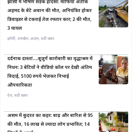
झांसी में भीषण सड़क हादसा: माफिया अतीक
अहमद के बेटे अबान की मौत, अनियंत्रित होकर
डिवाइडर से टकराई तेज रफ्तार कार; 2 की मौत,
3 घायल
झाँसी
,
उत्तरप्रदेश
,
क्राइम
,
बड़ी खबर
दर्दनाक दास्तां….बुजुर्ग कारोबारी का वृद्धाश्रम में
निधन: 3 बेटियों ने वीडियो कॉल पर देखी अंतिम
विदाई, 5100 रुपये भेजकर निभाई
औपचारिकता
देश
,
बड़ी खबर
असम में कुदरत का कहर: बाढ़ और बारिश से 95
की मौत, 16 लाख से ज्यादा लोग प्रभावित; 14