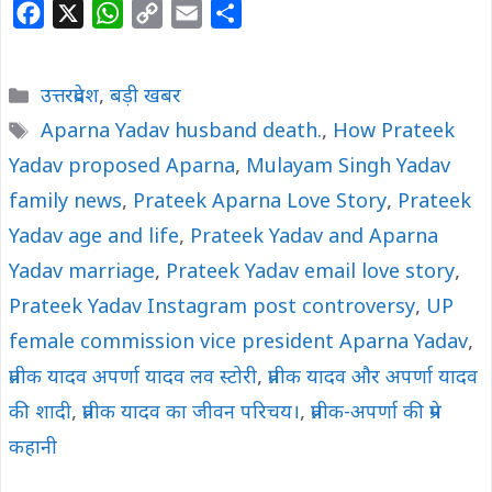
F
X
W
C
E
S
a
h
o
m
h
c
a
p
a
a
Categories
उत्तरप्रदेश
,
बड़ी खबर
e
t
y
i
r
Tags
Aparna Yadav husband death.
,
How Prateek
b
s
L
l
e
Yadav proposed Aparna
o
A
i
,
Mulayam Singh Yadav
o
p
n
family news
,
Prateek Aparna Love Story
,
Prateek
k
p
k
Yadav age and life
,
Prateek Yadav and Aparna
Yadav marriage
,
Prateek Yadav email love story
,
Prateek Yadav Instagram post controversy
,
UP
female commission vice president Aparna Yadav
,
प्रतीक यादव अपर्णा यादव लव स्टोरी
,
प्रतीक यादव और अपर्णा यादव
की शादी
,
प्रतीक यादव का जीवन परिचय।
,
प्रतीक-अपर्णा की प्रेम
कहानी