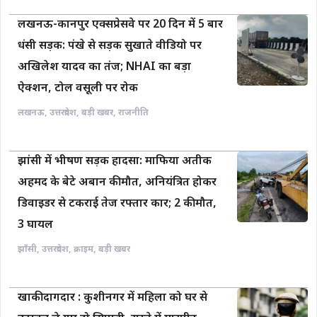
लखनऊ-कानपुर एक्सप्रेसवे पर 20 दिन में 5 बार
धंसी सड़क: पंखे से सड़क सुखाते वीडियो पर
अखिलेश यादव का तंज; NHAI का बड़ा
ऐक्शन, टोल वसूली पर रोक
लखनऊ
,
उत्तरप्रदेश
,
बड़ी खबर
,
राजनीति
झांसी में भीषण सड़क हादसा: माफिया अतीक
अहमद के बेटे अबान की मौत, अनियंत्रित होकर
डिवाइडर से टकराई तेज रफ्तार कार; 2 की मौत,
3 घायल
झाँसी
,
उत्तरप्रदेश
,
क्राइम
,
बड़ी खबर
खाकी दागदार : कुशीनगर में महिला को घर से