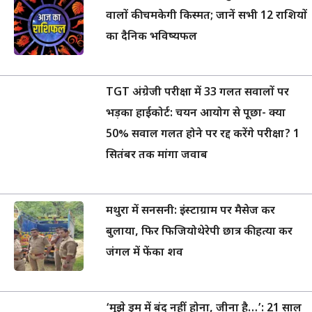
वालों की चमकेगी किस्मत; जानें सभी 12 राशियों
का दैनिक भविष्यफल
TGT अंग्रेजी परीक्षा में 33 गलत सवालों पर
भड़का हाईकोर्ट: चयन आयोग से पूछा- क्या
50% सवाल गलत होने पर रद्द करेंगे परीक्षा? 1
सितंबर तक मांगा जवाब
मथुरा में सनसनी: इंस्टाग्राम पर मैसेज कर
बुलाया, फिर फिजियोथेरेपी छात्र की हत्या कर
जंगल में फेंका शव
‘मुझे ड्रम में बंद नहीं होना, जीना है…’: 21 साल