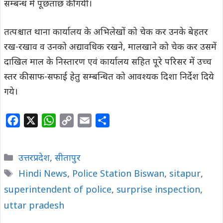
सम्बन्ध में पूछताछ की गयी।
तत्पश्चात थाना कार्यालय के अभिलेखों को चेक कर उनके बेहतर
रख-रखाव व उनको अद्यावधिक रखने, मालखाने को चेक कर उसमें
दाखिल माल के निस्तारण एवं कार्यालय सहित पूरे परिसर में उच्च
स्तर की साफ-सफाई हेतु सम्बन्धित को आवश्यक दिशा निर्देश दिये
गये।
F
X
W
C
E
S
a
h
o
m
h
c
a
p
a
a
Categories
उत्तरप्रदेश
,
सीतापुर
e
t
y
i
r
Tags
Hindi News
,
Police Station Biswan
,
sitapur
,
b
s
L
l
e
superintendent of police
o
A
i
,
surprise inspection
,
o
p
n
uttar pradesh
k
p
k