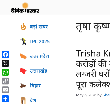
Skip
to
content
तृषा कृ
बड़ी खबर
IPL 2025
Trisha K
उत्तर प्रदेश
Facebook
करोड़ों की 
X
उत्तराखंड
लग्जरी घरो
WhatsApp
पूरा कलेक
बिहार
Copy
Link
May 6, 2026
by
Sha
Email
देश
Share