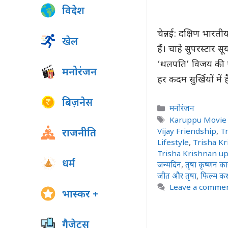
विदेश
चेन्नई: दक्षिण भारत
खेल
हैं। चाहे सुपरस्टार
‘थलपति’ विजय की ऐ
मनोरंजन
हर कदम सुर्खियों मे
बिज़नेस
Categories
मनोरंजन
Tags
Karuppu Movie 
Vijay Friendship
,
T
राजनीति
Lifestyle
,
Trisha K
Trisha Krishnan up
धर्म
जन्मदिन
,
तृषा कृष्णन क
जीत और तृषा
,
फिल्म करुप
Leave a comme
भास्कर +
गैजेट्स