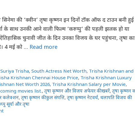
ीय सिनेमा की ‘क्वीन’ तृषा कृष्णन इन दिनों टॉक ऑफ द टाउन बनी हुई
 सूर्या के साथ उनकी आने वाली फिल्म ‘करुप्पु’ की पहली झलक हो या
तिहासिक चुनावी जीत के दिन उनका विजय के घर पहुंचना, तृषा का
ं है। 4 मई को …
Read more
Suriya Trisha
,
South Actress Net Worth
,
Trisha Krishnan and
risha Krishnan Chennai House Price
,
Trisha Krishnan Luxury
rishnan Net Worth 2026
,
Trisha Krishnan Salary per Movie
,
coming movies list.
,
तृषा कृष्णन और विजय अफेयर की खबरें
,
तृषा कृष्णन 
ार कलेक्शन
,
तृषा कृष्णन की कुल संपत्ति
,
तृषा कृष्णन नेटवर्थ
,
थलापति विजय की
्पु सूर्या और तृषा
nt