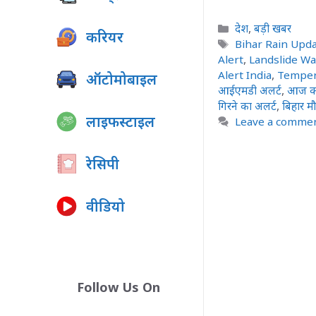
Categories
देश
,
बड़ी खबर
करियर
Tags
Bihar Rain Upd
Alert
,
Landslide W
Alert India
,
Temper
ऑटोमोबाइल
आईएमडी अलर्ट
,
आज क
गिरने का अलर्ट
,
बिहार म
लाइफस्टाइल
Leave a comme
रेसिपी
वीडियो
Follow Us On