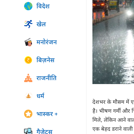
विदेश
खेल
मनोरंजन
बिज़नेस
राजनीति
धर्म
देशभर के मौसम में 
है। भीषण गर्मी और 
भास्कर +
मिले, लेकिन आने वा
एक बेहद डराने वाली
गैजेट्स