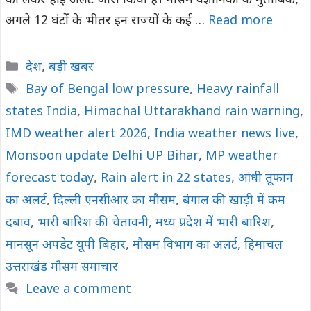
को लेकर हाई अलर्ट जारी किया है। मौसम वैज्ञानिकों के मुताबिक,
अगले 12 घंटों के भीतर इन राज्यों के कई …
Read more
Categories
देश
,
बड़ी खबर
Tags
Bay of Bengal low pressure
,
Heavy rainfall
states India
,
Himachal Uttarakhand rain warning
,
IMD weather alert 2026
,
India weather news live
,
Monsoon update Delhi UP Bihar
,
MP weather
forecast today
,
Rain alert in 22 states
,
आंधी तूफान
का अलर्ट
,
दिल्ली एनसीआर का मौसम
,
बंगाल की खाड़ी में कम
दबाव
,
भारी बारिश की चेतावनी
,
मध्य प्रदेश में भारी बारिश
,
मानसून अपडेट यूपी बिहार
,
मौसम विभाग का अलर्ट
,
हिमाचल
उत्तराखंड मौसम समाचार
Leave a comment