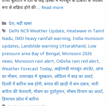
ताजा बुलेटिन में देश के कई हिस्सों में मानसून के दोबारा से भयंकर
रूप से सक्रिय होने की …
Read more
Categories
देश
,
बड़ी खबर
Tags
Delhi NCR Weather Update
,
Heatwave in Tamil
Nadu
,
IMD heavy rainfall warning
,
India monsoon
updates
,
Landslide warning Uttarakhand
,
Low
pressure area Bay of Bengal
,
Monsoon 2026
news
,
Monsoon rain alert
,
Odisha rain red alert
,
Weather Forecast Today
,
आईएमडी मानसून अपडेट
,
आज
का मौसम
,
उत्तराखंड में भूस्खलन
,
ओडिशा में बाढ़ का अलर्ट
,
दिल्ली में बारिश कब होगी
,
बंगाल की खाड़ी में कम दबाव
,
भारी
बारिश की चेतावनी
,
मौसम का पूर्वानुमान
,
मौसम विभाग का अलर्ट
,
हिमाचल प्रदेश में बारिश