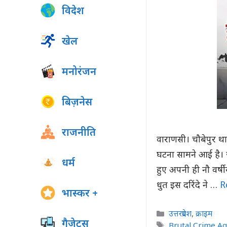
विदेश
खेल
मनोरंजन
बिज़नेस
राजनीति
वाराणसी। चौबेपुर थाना
घटना सामने आई है। ज
धर्म
हुए अपनी ही नौ वर्
धुत इस दरिंदे ने …
R
भास्कर +
Categories
उत्तरप्रदेश
,
क्राइम
गैजेट्स
Tags
Brutal Crime Ag