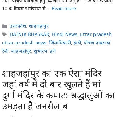
गया। पोषण पखवाड़ा हेतु 04 थीम निम्नवत् है- 1- जीवन के प्रथम
1000 दिवस गर्भावस्था से …
Read more
Categories
उत्तरप्रदेश
,
शाहजहांपुर
Tags
DAINIK BHASKAR
,
Hindi News
,
uttar pradesh
,
uttar pradesh news
,
जिलाधिकारी
,
झंडी
,
पोषण पखवाड़ा
रैली
,
शाहजहांपुर
,
शुभारंभ
,
हरी
शाहजहांपुर का एक ऐसा मंदिर
जहां वर्ष में दो बार खुलते हैं मां
दुर्गा मंदिर के कपाट: श्रद्धालुओं का
उमड़ता है जनसैलाब