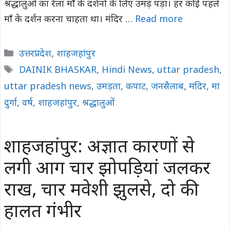
श्रद्धालुओं का रेला माँ के दर्शनों के लिए उमड़ पड़ा। हर कोई पहले
माँ के दर्शन करना चाहता था। मंदिर …
Read more
Categories
उत्तरप्रदेश
,
शाहजहांपुर
Tags
DAINIK BHASKAR
,
Hindi News
,
uttar pradesh
,
uttar pradesh news
,
उमड़ता
,
कपाट
,
जनसैलाब
,
मंदिर
,
मां
दुर्गा
,
वर्ष
,
शाहजहांपुर
,
श्रद्धालुओं
शाहजहांपुर: अज्ञात कारणों से
लगी आग चार झोपड़ियां जलकर
राख, चार मवेशी झुलसे, दो की
हालत गंभीर