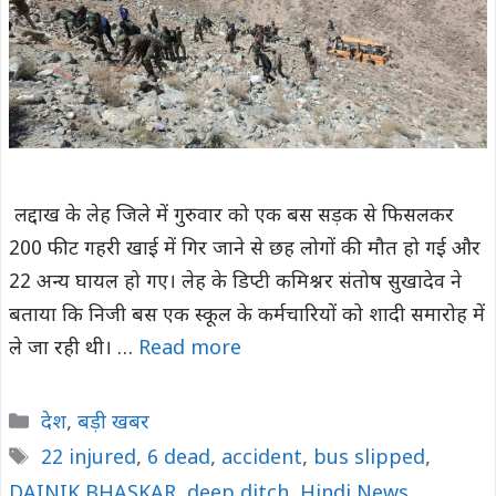
लद्दाख के लेह जिले में गुरुवार को एक बस सड़क से फिसलकर
200 फीट गहरी खाई में गिर जाने से छह लोगों की मौत हो गई और
22 अन्य घायल हो गए। लेह के डिप्टी कमिश्नर संतोष सुखादेव ने
बताया कि निजी बस एक स्कूल के कर्मचारियों को शादी समारोह में
ले जा रही थी। …
Read more
Categories
देश
,
बड़ी खबर
Tags
22 injured
,
6 dead
,
accident
,
bus slipped
,
DAINIK BHASKAR
,
deep ditch
,
Hindi News
,