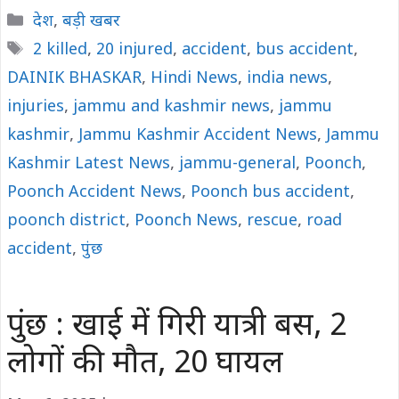
Categories
देश
,
बड़ी खबर
Tags
2 killed
,
20 injured
,
accident
,
bus accident
,
DAINIK BHASKAR
,
Hindi News
,
india news
,
injuries
,
jammu and kashmir news
,
jammu
kashmir
,
Jammu Kashmir Accident News
,
Jammu
Kashmir Latest News
,
jammu-general
,
Poonch
,
Poonch Accident News
,
Poonch bus accident
,
poonch district
,
Poonch News
,
rescue
,
road
accident
,
पुंछ
पुंछ : खाई में गिरी यात्री बस, 2
लोगों की मौत, 20 घायल