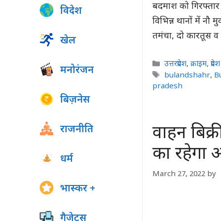
बदमाश को गिरफ्तार 
विदेश
विभिन्न थानों में नौ
तमंचा, दो कारतूस 
खेल
Categories
उत्तरप्रदेश
,
क्राइम
,
प्रदेश
मनोरंजन
Tags
bulandshahr
,
B
pradesh
बिज़नेस
वाहन बिक
राजनीति
का रहेगा 
धर्म
March 27, 2022
by
भास्कर +
गैजेट्स