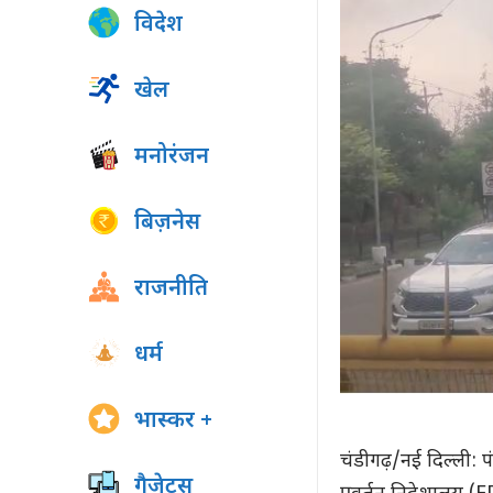
विदेश
खेल
मनोरंजन
बिज़नेस
राजनीति
धर्म
भास्कर +
चंडीगढ़/नई दिल्ली:
गैजेट्स