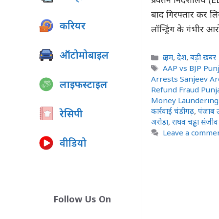
प्रवर्तन निदेशालय (ED
बाद गिरफ्तार कर लिय
करियर
लॉन्ड्रिंग के गंभीर आरो
ऑटोमोबाइल
Categories
क्राइम
,
देश
,
बड़ी खबर
Tags
AAP vs BJP Punj
Arrests Sanjeev A
लाइफस्टाइल
Refund Fraud Punj
Money Laundering 
कार्रवाई चंडीगढ़
,
पंजाब उद
रेसिपी
अरोड़ा
,
राघव चड्ढा संजीव
Leave a comme
वीडियो
Follow Us On