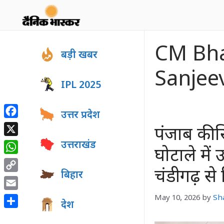
Skip
to
content
CM Bh
बड़ी खबर
Sanjee
IPL 2025
उत्तर प्रदेश
Facebook
पंजाब की स
X
उत्तराखंड
घोटाले में 
WhatsApp
चंडीगढ़ से
बिहार
Copy
Link
Email
May 10, 2026
by
Sh
देश
Share