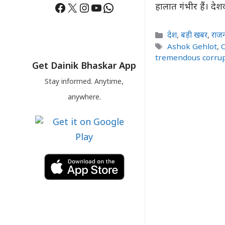
Facebook
X
Instagram
YouTube
WhatsApp
हालात गंभीर हैं। द
Categories
देश
,
बड़ी खबर
,
राज
Tags
Ashok Gehlot
,
tremendous corru
Get Dainik Bhaskar App
Stay informed. Anytime,
anywhere.