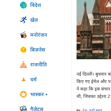
विदेश
खेल
मनोरंजन
बिज़नेस
राजनीति
नई दिल्ली। बुधवार क
धर्म
किए गए ईमेल और पत्
ने कहा कि इस संचा
भास्कर +
थी, जिसका उद्देश्य
गैजेट्स
Categories
देश
,
बड़ी खबर