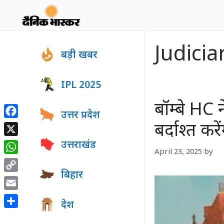
Skip
to
content
Judicia
बड़ी खबर
IPL 2025
बॉम्बे HC 
उत्तर प्रदेश
Facebook
बर्दाश्त कर
X
उत्तराखंड
April 23, 2025
by
WhatsApp
बिहार
Copy
Link
Email
देश
Share