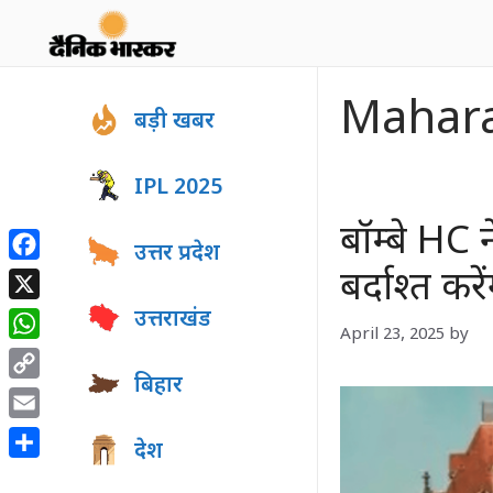
Skip
to
content
Mahara
बड़ी खबर
IPL 2025
बॉम्बे HC 
उत्तर प्रदेश
Facebook
बर्दाश्त कर
X
उत्तराखंड
April 23, 2025
by
WhatsApp
बिहार
Copy
Link
Email
देश
Share