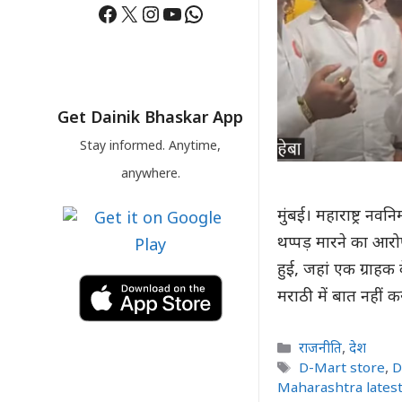
Facebook
X
Instagram
YouTube
WhatsApp
Get Dainik Bhaskar App
Stay informed. Anytime,
anywhere.
मुंबई। महाराष्ट्र न
थप्पड़ मारने का आरोप 
हुई, जहां एक ग्राहक
मराठी में बात नहीं कर
Categories
राजनीति
,
देश
Tags
D-Mart store
,
D
Maharashtra lates