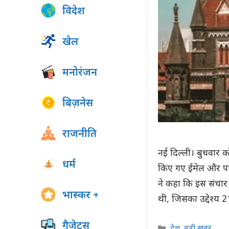
विदेश
खेल
मनोरंजन
बिज़नेस
राजनीति
नई दिल्ली। बुधवार क
धर्म
किए गए ईमेल और पत्
ने कहा कि इस संचा
भास्कर +
थी, जिसका उद्देश्य
गैजेट्स
Categories
देश
,
बड़ी खबर