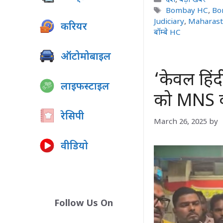
Tags
Bombay HC
,
Bo
Judiciary
,
Maharast
करियर
बॉम्बे HC
ऑटोमोबाइल
‘केवल हिंदी
लाइफस्टाइल
को MNS कार
रेसिपी
March 26, 2025
by
वीडियो
Follow Us On