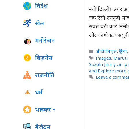
विदेश
नयी दिल्ली। अगर आप
एक ऐसी एसयूवी लांच 
खेल
सबसे बड़ी कार निर्
और कॉम्पैक्ट एसयू
मनोरंजन
Categories
ऑटोमोबाइल
,
दुनिया
बिज़नेस
Tags
Images
,
Maruti 
Suzuki Jimny car p
and Explore more 
राजनीति
Leave a comme
धर्म
भास्कर +
गैजेट्स