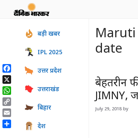
Skip
to
content
Maruti
बड़ी खबर
date
IPL 2025
उत्तर प्रदेश
Facebook
बेहतरीन फ
X
उत्तराखंड
JIMNY, जान
WhatsApp
बिहार
July 29, 2018
by
Copy
Link
Email
देश
Share