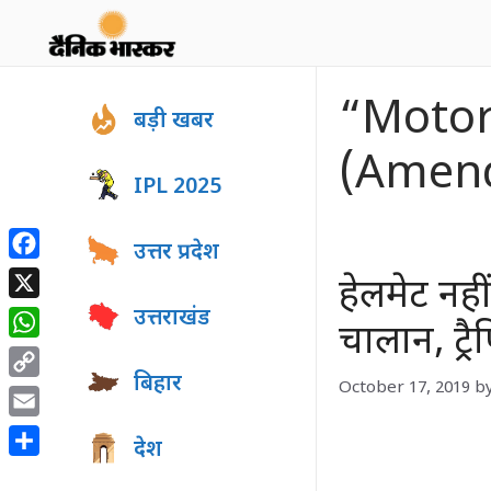
Skip
to
content
“Motor
बड़ी खबर
(Amen
IPL 2025
उत्तर प्रदेश
Facebook
हेलमेट नह
X
उत्तराखंड
चालान, ट्
WhatsApp
बिहार
October 17, 2019
b
Copy
Link
Email
देश
Share