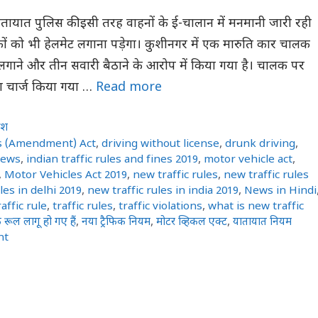
यात पुलिस की इसी तरह वाहनों के ई-चालान में मनमानी जारी रही
ों को भी हेलमेट लगाना पड़ेगा। कुशीनगर में एक मारुति कार चालक
लगाने और तीन सवारी बैठाने के आरोप में किया गया है। चालक पर
ना चार्ज किया गया …
Read more
रदेश
s (Amendment) Act
,
driving without license
,
drunk driving
,
News
,
indian traffic rules and fines 2019
,
motor vehicle act
,
,
Motor Vehicles Act 2019
,
new traffic rules
,
new traffic rules
les in delhi 2019
,
new traffic rules in india 2019
,
News in Hindi
raffic rule
,
traffic rules
,
traffic violations
,
what is new traffic
रूल लागू हो गए हैं
,
नया ट्रैफिक नियम
,
मोटर व्हिकल एक्ट
,
यातायात नियम
nt