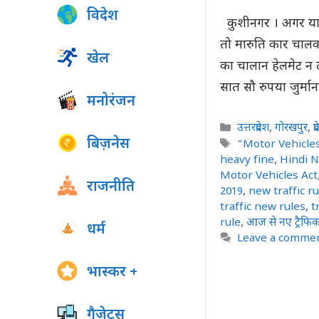
विदेश
कुशीनगर । अगर याता
तो मारुति कार चालक
खेल
का चालान हेलमेट न 
सात सौ रुपया जुर्मा
मनोरंजन
Categories
उत्तरप्रदेश
,
गोरखपुर
,
प्
बिज़नेस
Tags
"Motor Vehicle
heavy fine
,
Hindi 
Motor Vehicles Act
राजनीति
2019
,
new traffic ru
traffic new rules
,
t
rule
,
आज से नए ट्रैफिक 
धर्म
Leave a comme
भास्कर +
गैजेट्स