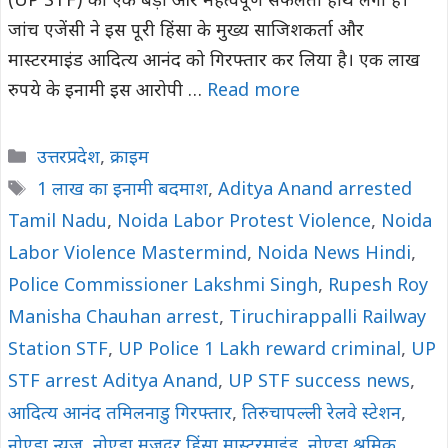
(UP STF) को एक बड़ी और महत्वपूर्ण सफलता हाथ लगी है।
जांच एजेंसी ने इस पूरी हिंसा के मुख्य साजिशकर्ता और
मास्टरमाइंड आदित्य आनंद को गिरफ्तार कर लिया है। एक लाख
रुपये के इनामी इस आरोपी …
Read more
Categories
उत्तरप्रदेश
,
क्राइम
Tags
1 लाख का इनामी बदमाश
,
Aditya Anand arrested
Tamil Nadu
,
Noida Labor Protest Violence
,
Noida
Labor Violence Mastermind
,
Noida News Hindi
,
Police Commissioner Lakshmi Singh
,
Rupesh Roy
Manisha Chauhan arrest
,
Tiruchirappalli Railway
Station STF
,
UP Police 1 Lakh reward criminal
,
UP
STF arrest Aditya Anand
,
UP STF success news
,
आदित्य आनंद तमिलनाडु गिरफ्तार
,
तिरुचापल्ली रेलवे स्टेशन
,
नोएडा न्यूज
,
नोएडा मजदूर हिंसा मास्टरमाइंड
,
नोएडा श्रमिक