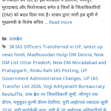
के तबादले कर दिए हैं। इस फेरबदल में देवरिया, जौनपुर,
मुरादाबाद और फिरोजाबाद समेत 8 जिलों के जिलाधिकारियों
(DM) को बदल दिया गया है। शासन द्वारा जारी इस सूची में
मुख्यमंत्री के विशेष सचिव …
Read more
Categories
उत्तरप्रदेश
Tags
38 IAS Officers Transferred in UP
,
latest up
news hindi
,
Madhusudan Hulgi DM Deoria
,
New
DM List Uttar Pradesh
,
New DM Moradabad and
Pratapgarh.
,
Rinku Rahi IAS Posting
,
UP
Government Administrative Changes
,
UP IAS
Transfer List 2026
,
Yogi Adityanath Bureaucracy
Reshuffle
,
उत्तर प्रदेश नए जिलाधिकारी सूची
,
जौनपुर नया
डीएम
,
मधुसूदन हुल्गी डीएम देवरिया
,
यूपी आईएएस तबादला सूची
2026
,
यूपी ब्यूरोक्रेसी न्यूज़
,
यूपी में 38 आईएएस अधिकारियों के