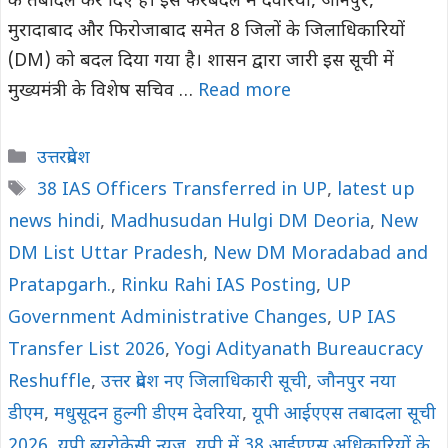
के तबादले कर दिए हैं। इस फेरबदल में देवरिया, जौनपुर,
मुरादाबाद और फिरोजाबाद समेत 8 जिलों के जिलाधिकारियों
(DM) को बदल दिया गया है। शासन द्वारा जारी इस सूची में
मुख्यमंत्री के विशेष सचिव …
Read more
Categories
उत्तरप्रदेश
Tags
38 IAS Officers Transferred in UP
,
latest up
news hindi
,
Madhusudan Hulgi DM Deoria
,
New
DM List Uttar Pradesh
,
New DM Moradabad and
Pratapgarh.
,
Rinku Rahi IAS Posting
,
UP
Government Administrative Changes
,
UP IAS
Transfer List 2026
,
Yogi Adityanath Bureaucracy
Reshuffle
,
उत्तर प्रदेश नए जिलाधिकारी सूची
,
जौनपुर नया
डीएम
,
मधुसूदन हुल्गी डीएम देवरिया
,
यूपी आईएएस तबादला सूची
2026
,
यूपी ब्यूरोक्रेसी न्यूज़
,
यूपी में 38 आईएएस अधिकारियों के