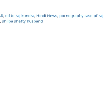
AR
,
ed to raj kundra
,
Hindi News
,
pornography case pf raj
,
shilpa shetty husband