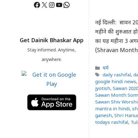
Facebook
X
Instagram
YouTube
WhatsApp
नई दिल्ली: सावन 2
महीने की शुरुआत हो
Get Dainik Bhaskar App
का यह महीना 3 अगस्
(Shravan Month) म
Stay informed. Anytime,
anywhere.
Categories
धर्म
Tags
daily rashifal
,
da
google hindi news
jyotish
,
Sawan 202
Sawan Month Som
Sawan Shiv Worsh
mantra in hindi
,
sh
ganesh
,
Shri Hanu
todays rashifal
,
Tul