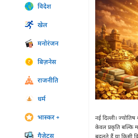
विदेश
खेल
मनोरंजन
बिज़नेस
राजनीति
धर्म
भास्कर +
नई दिल्ली। ज्योतिष श
केवल प्रकृति बल्कि
गैजेट्स
बदलते हैं या किसी वि