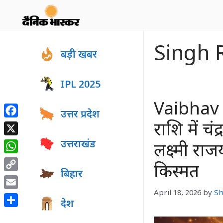
Skip
to
content
Singh 
बड़ी खबर
IPL 2025
Vaibhav L
उत्तर प्रदेश
Facebook
राशि में चं
X
उत्तराखंड
लक्ष्मी रा
WhatsApp
किस्मत
बिहार
Copy
Link
April 18, 2026
by
S
Email
देश
Share