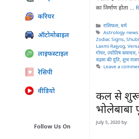
का निर्माण होता …
R
करियर
Categories
राशिफल
,
धर्म
Tags
Astrology news
ऑटोमोबाइल
Zodiac Signs
,
Shubh
Laxmi Rajyog
,
Venu
लाइफस्टाइल
गोचर
,
ज्योतिष समाचार
,
चंद्रमा की युति
,
शुभ राज
Leave a comme
रेसिपी
वीडियो
कल से शुर
भोलेबाबा 
July 5, 2020
by
Follow Us On