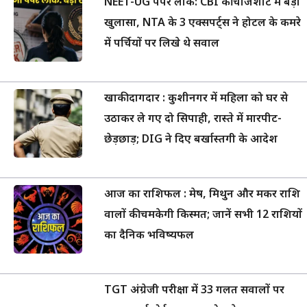
NEET-UG पेपर लीक: CBI की चार्जशीट में बड़ा
खुलासा, NTA के 3 एक्सपर्ट्स ने होटल के कमरे
में पर्चियों पर लिखे थे सवाल
खाकी दागदार : कुशीनगर में महिला को घर से
उठाकर ले गए दो सिपाही, रास्ते में मारपीट-
छेड़छाड़; DIG ने दिए बर्खास्तगी के आदेश
आज का राशिफल : मेष, मिथुन और मकर राशि
वालों की चमकेगी किस्मत; जानें सभी 12 राशियों
का दैनिक भविष्यफल
TGT अंग्रेजी परीक्षा में 33 गलत सवालों पर