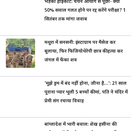
भड़का हाईकोर्ट: चयन आयोग से पूछा- क्या
50% सवाल गलत होने पर रद्द करेंगे परीक्षा? 1
सितंबर तक मांगा जवाब
मथुरा में सनसनी: इंस्टाग्राम पर मैसेज कर
बुलाया, फिर फिजियोथेरेपी छात्र की हत्या कर
जंगल में फेंका शव
‘मुझे ड्रम में बंद नहीं होना, जीना है…’: 21 साल
पुराना प्यार भूली 5 बच्चों की मां, पति ने मंदिर में
प्रेमी संग रचाया विवाह
बांग्लादेश में भारी बवाल: शेख हसीना की