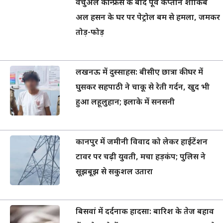
वर्चुअल कॉन्फ्रेंस के बाद पूर्व कप्तान शाकिब
अल हसन के घर पर पेट्रोल बम से हमला, जमकर
तोड़-फोड़
लखनऊ में दुस्साहस: बीसीए छात्रा की घर में
घुसकर सहपाठी ने चाकू से रेती गर्दन, खुद भी
हुआ लहूलुहान; इलाके में सनसनी
कानपुर में जमीनी विवाद को लेकर हाईटेंशन
टावर पर चढ़ी युवती, मचा हड़कंप; पुलिस ने
सूझबूझ से सकुशल उतारा
बिसवां में दर्दनाक हादसा: बारिश के तेज बहाव