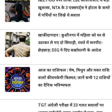
NEET-UG पेपर लीक: CBI की चार्जशीट में बड़ा
खुलासा, NTA के 3 एक्सपर्ट्स ने होटल के कमरे
में पर्चियों पर लिखे थे सवाल
खाकी दागदार : कुशीनगर में महिला को घर से
उठाकर ले गए दो सिपाही, रास्ते में मारपीट-
छेड़छाड़; DIG ने दिए बर्खास्तगी के आदेश
आज का राशिफल : मेष, मिथुन और मकर राशि
वालों की चमकेगी किस्मत; जानें सभी 12 राशियों
का दैनिक भविष्यफल
TGT अंग्रेजी परीक्षा में 33 गलत सवालों पर