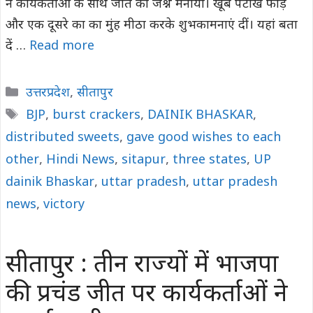
ने कार्यकर्ताओं के साथ जीत का जश्न मनाया। खूब पटाखे फोड़े
और एक दूसरे का का मुंह मीठा करके शुभकामनाएं दीं। यहां बता
दें …
Read more
Categories
उत्तरप्रदेश
,
सीतापुर
Tags
BJP
,
burst crackers
,
DAINIK BHASKAR
,
distributed sweets
,
gave good wishes to each
other
,
Hindi News
,
sitapur
,
three states
,
UP
dainik Bhaskar
,
uttar pradesh
,
uttar pradesh
news
,
victory
सीतापुर : तीन राज्यों में भाजपा
की प्रचंड जीत पर कार्यकर्ताओं ने