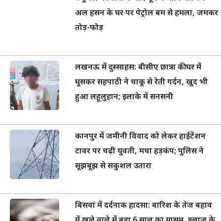
अल हसन के घर पर पेट्रोल बम से हमला, जमकर
तोड़-फोड़
लखनऊ में दुस्साहस: बीसीए छात्रा की घर में
घुसकर सहपाठी ने चाकू से रेती गर्दन, खुद भी
हुआ लहूलुहान; इलाके में सनसनी
कानपुर में जमीनी विवाद को लेकर हाईटेंशन
टावर पर चढ़ी युवती, मचा हड़कंप; पुलिस ने
सूझबूझ से सकुशल उतारा
बिसवां में दर्दनाक हादसा: बारिश के तेज बहाव
में खुले नाले में बहा 6 साल का मासूम, इलाज के