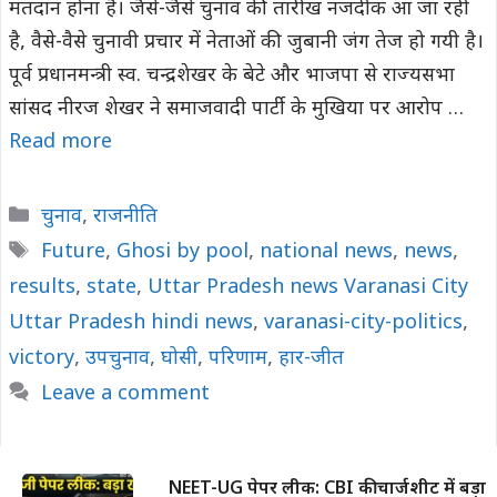
मतदान होना है। जैसे-जैसे चुनाव की तारीख नजदीक आ जा रही
है, वैसे-वैसे चुनावी प्रचार में नेताओं की जुबानी जंग तेज हो गयी है।
पूर्व प्रधानमन्त्री स्व. चन्द्रशेखर के बेटे और भाजपा से राज्यसभा
सांसद नीरज शेखर ने समाजवादी पार्टी के मुखिया पर आरोप …
Read more
Categories
चुनाव
,
राजनीति
Tags
Future
,
Ghosi by pool
,
national news
,
news
,
results
,
state
,
Uttar Pradesh news Varanasi City
Uttar Pradesh hindi news
,
varanasi-city-politics
,
victory
,
उपचुनाव
,
घोसी
,
परिणाम
,
हार-जीत
Leave a comment
NEET-UG पेपर लीक: CBI की चार्जशीट में बड़ा