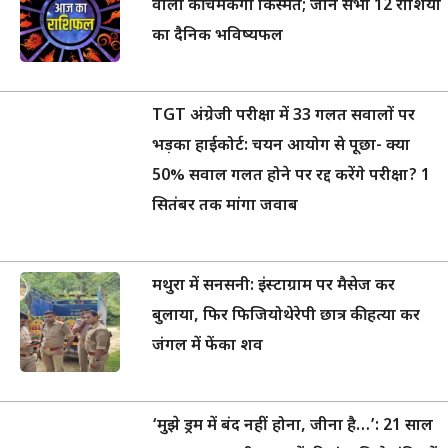
वालों की चमकेगी किस्मत; जानें सभी 12 राशियों
का दैनिक भविष्यफल
TGT अंग्रेजी परीक्षा में 33 गलत सवालों पर
भड़का हाईकोर्ट: चयन आयोग से पूछा- क्या
50% सवाल गलत होने पर रद्द करेंगे परीक्षा? 1
सितंबर तक मांगा जवाब
मथुरा में सनसनी: इंस्टाग्राम पर मैसेज कर
बुलाया, फिर फिजियोथेरेपी छात्र की हत्या कर
जंगल में फेंका शव
‘मुझे ड्रम में बंद नहीं होना, जीना है…’: 21 साल