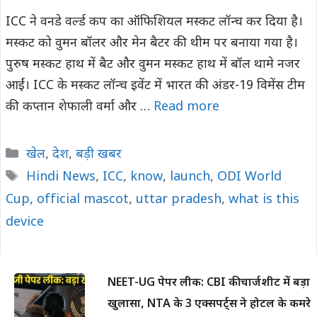
ICC ने वनडे वर्ल्ड कप का ऑफिशियल मस्कट लॉन्च कर दिया है।
मस्कट को वुमन बॉलर और मेन बैटर की थीम पर बनाया गया है।
पुरुष मस्कट हाथ में बैट और वुमन मस्कट हाथ में बॉल थामे नजर
आईं। ICC के मस्कट लॉन्च इवेंट में भारत की अंडर-19 विमेंस टीम
की कप्तान शेफाली वर्मा और …
Read more
Categories
खेल
,
देश
,
बड़ी खबर
Tags
Hindi News
,
ICC
,
know
,
launch
,
ODI World
Cup
,
official mascot
,
uttar pradesh
,
what is this
device
NEET-UG पेपर लीक: CBI की चार्जशीट में बड़ा
खुलासा, NTA के 3 एक्सपर्ट्स ने होटल के कमरे