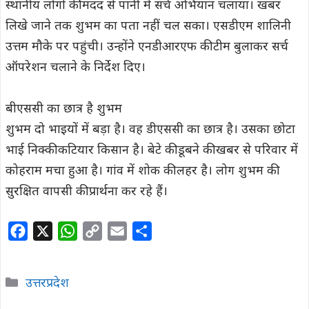
स्थानीय लोगों की मदद से पानी में सर्च अभियान चलाया। खबर
लिखे जाने तक शुभम का पता नहीं चल सका। एसडीएम शालिनी
उत्तम मौके पर पहुंची। उन्होंने एनडीआरएफ की टीम बुलाकर सर्च
ऑपरेशन चलाने के निर्देश दिए।
बीएससी का छात्र है शुभम
शुभम दो भाइयों में बड़ा है। वह डीएससी का छात्र है। उसका छोटा
भाई निक्की कटियार किसान है। बेटे की डूबने की खबर से परिवार में
कोहराम मचा हुआ है। गांव में शोक की लहर है। लोग शुभम की
सुरक्षित वापसी की प्रार्थना कर रहे हैं।
F
X
W
C
E
S
a
h
o
m
h
c
a
p
a
a
Categories
उत्तरप्रदेश
e
t
y
i
r
b
s
L
l
e