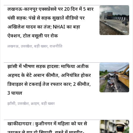
लखनऊ-कानपुर एक्सप्रेसवे पर 20 दिन में 5 बार
धंसी सड़क: पंखे से सड़क सुखाते वीडियो पर
अखिलेश यादव का तंज; NHAI का बड़ा
ऐक्शन, टोल वसूली पर रोक
लखनऊ
,
उत्तरप्रदेश
,
बड़ी खबर
,
राजनीति
झांसी में भीषण सड़क हादसा: माफिया अतीक
अहमद के बेटे अबान की मौत, अनियंत्रित होकर
डिवाइडर से टकराई तेज रफ्तार कार; 2 की मौत,
3 घायल
झाँसी
,
उत्तरप्रदेश
,
क्राइम
,
बड़ी खबर
खाकी दागदार : कुशीनगर में महिला को घर से