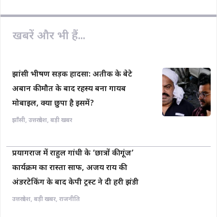
o
A
i
o
p
n
खबरें और भी हैं...
k
p
k
झांसी भीषण सड़क हादसा: अतीक के बेटे
अबान की मौत के बाद रहस्य बना गायब
मोबाइल, क्या छुपा है इसमें?
झाँसी
,
उत्तरप्रदेश
,
बड़ी खबर
प्रयागराज में राहुल गांधी के ‘छात्रों की गूंज’
कार्यक्रम का रास्ता साफ, अजय राय की
अंडरटेकिंग के बाद केपी ट्रस्ट ने दी हरी झंडी
उत्तरप्रदेश
,
बड़ी खबर
,
राजनीति