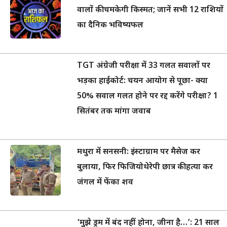
वालों की चमकेगी किस्मत; जानें सभी 12 राशियों
का दैनिक भविष्यफल
TGT अंग्रेजी परीक्षा में 33 गलत सवालों पर
भड़का हाईकोर्ट: चयन आयोग से पूछा- क्या
50% सवाल गलत होने पर रद्द करेंगे परीक्षा? 1
सितंबर तक मांगा जवाब
मथुरा में सनसनी: इंस्टाग्राम पर मैसेज कर
बुलाया, फिर फिजियोथेरेपी छात्र की हत्या कर
जंगल में फेंका शव
‘मुझे ड्रम में बंद नहीं होना, जीना है…’: 21 साल