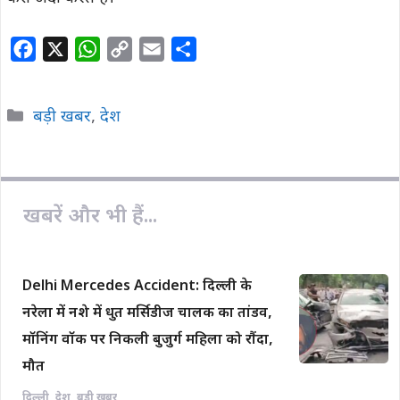
F
X
W
C
E
S
a
h
o
m
h
c
a
p
a
a
Categories
बड़ी खबर
,
देश
e
t
y
i
r
b
s
L
l
e
o
A
i
o
p
n
खबरें और भी हैं...
k
p
k
Delhi Mercedes Accident: दिल्ली के
नरेला में नशे में धुत मर्सिडीज चालक का तांडव,
मॉनिंग वॉक पर निकली बुजुर्ग महिला को रौंदा,
मौत
दिल्ली
,
देश
,
बड़ी खबर