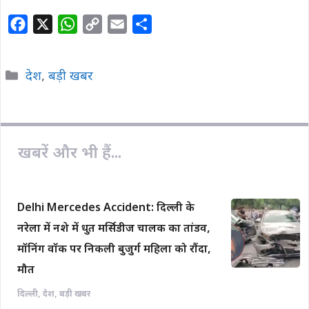
F
X
W
C
E
S
a
h
o
m
h
c
a
p
a
a
Categories
देश
,
बड़ी खबर
e
t
y
i
r
b
s
L
l
e
o
A
i
o
p
n
खबरें और भी हैं...
k
p
k
Delhi Mercedes Accident: दिल्ली के
नरेला में नशे में धुत मर्सिडीज चालक का तांडव,
मॉनिंग वॉक पर निकली बुजुर्ग महिला को रौंदा,
मौत
दिल्ली
,
देश
,
बड़ी खबर