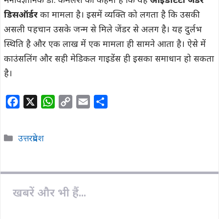
मनोवैज्ञानिक डॉ. कमलेश का कहना है कि यह
आइडेंटिटी जेंडर
डिसऑर्डर
का मामला है। इसमें व्यक्ति को लगता है कि उसकी
असली पहचान उसके जन्म से मिले जेंडर से अलग है। यह दुर्लभ
स्थिति है और एक लाख में एक मामला ही सामने आता है। ऐसे में
काउंसलिंग और सही मेडिकल गाइडेंस ही इसका समाधान हो सकता
है।
F
X
W
C
E
S
a
h
o
m
h
c
a
p
a
a
Categories
उत्तरप्रदेश
e
t
y
i
r
b
s
L
l
e
o
A
i
o
p
n
खबरें और भी हैं...
k
p
k