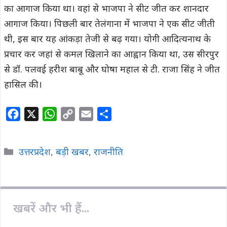
का आगाज किया था। वहां से भाजपा ने सीट जीत कर शानदार
आगाज किया। पिछली बार तेलंगाना में भाजपा ने एक सीट जीती
थी, इस बार यह आंकड़ा तेजी से बढ़ गया। योगी आदित्यनाथ के
प्रचार कर जहां से कमल खिलाने का आह्वान किया था, उस सीरपुर
से डॉ. पलवई हरीश बाबू और घोषा महाल से टी. राजा सिंह ने जीत
हासिल की।
F
X
W
C
E
S
a
h
o
m
h
c
a
p
a
a
Categories
उत्तरप्रदेश
,
बड़ी खबर
,
राजनीति
e
t
y
i
r
b
s
L
l
e
o
A
i
o
p
n
खबरें और भी हैं...
k
p
k