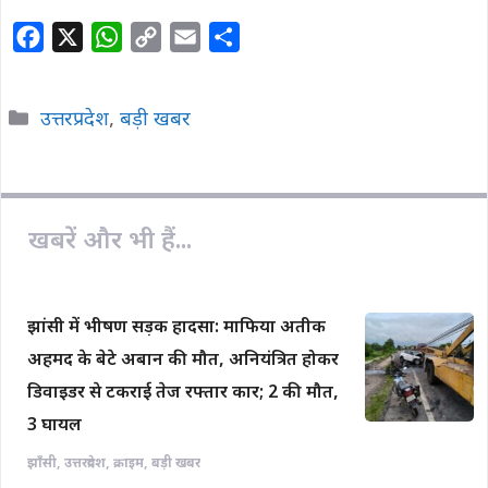
F
X
W
C
E
S
a
h
o
m
h
c
a
p
a
a
Categories
उत्तरप्रदेश
,
बड़ी खबर
e
t
y
i
r
b
s
L
l
e
o
A
i
o
p
n
खबरें और भी हैं...
k
p
k
झांसी में भीषण सड़क हादसा: माफिया अतीक
अहमद के बेटे अबान की मौत, अनियंत्रित होकर
डिवाइडर से टकराई तेज रफ्तार कार; 2 की मौत,
3 घायल
झाँसी
,
उत्तरप्रदेश
,
क्राइम
,
बड़ी खबर