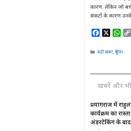
कारण. लेकिन जो बची 
संकटों के कारण उनके
F
X
W
a
h
c
a
Categories
बड़ी खबर
,
दुनिया
e
t
b
s
o
A
o
p
खबरें और भी ह
k
p
प्रयागराज में राहुल 
कार्यक्रम का रास
अंडरटेकिंग के बाद 