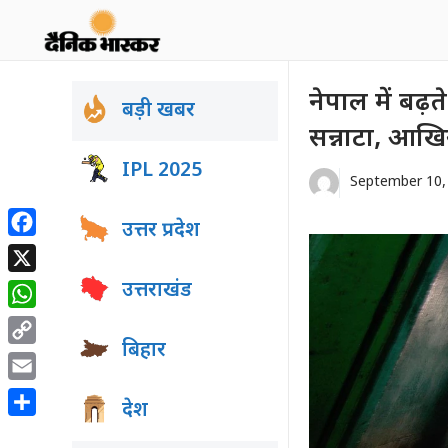
Skip
to
content
नेपाल में बढ
बड़ी खबर
सन्नाटा, आखिर 
IPL 2025
September 10,
उत्तर प्रदेश
Facebook
X
उत्तराखंड
WhatsApp
बिहार
Copy
Link
Email
देश
Share