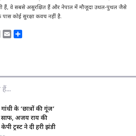
हैं, वे सबसे असुरक्षित हैं और नेपाल में मौजूदा उथल-पुथल जैसे
 पास कोई सुरक्षा कवच नहीं है.
C
E
S
o
m
h
p
a
a
y
i
r
L
l
e
i
n
ैं...
k
गांधी के ‘छात्रों की गूंज’
्ता साफ, अजय राय की
केपी ट्रस्ट ने दी हरी झंडी